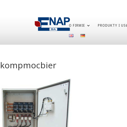
O FIRMIE
PRODUKTY I US
kompmocbier