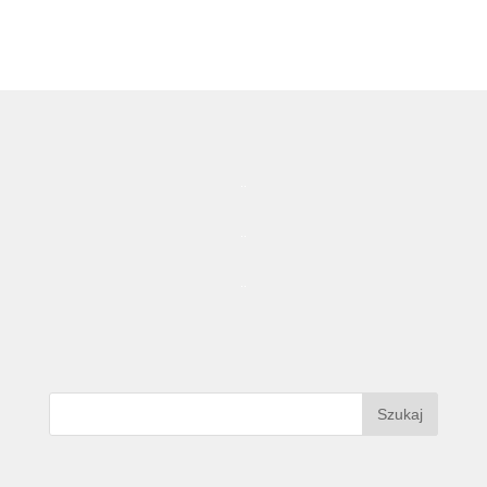
..
..
..