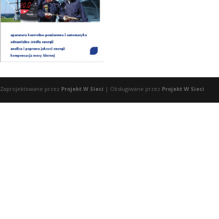
Zaprojektowane przez
Projekt W Sieci
| Obsługiwane przez
Projekt W Sieci