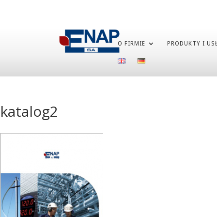
O FIRMIE
PRODUKTY I US
katalog2