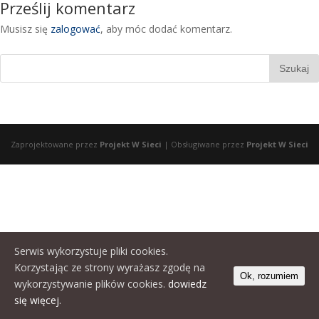
Prześlij komentarz
Musisz się
zalogować
, aby móc dodać komentarz.
Zaprojektowane przez
Projekt W Sieci
| Obsługiwane przez
Projekt W Sieci
Serwis wykorzystuje pliki cookies.
Korzystając ze strony wyrażasz zgodę na
Ok, rozumiem
wykorzystywanie plików cookies.
dowiedz
się więcej.