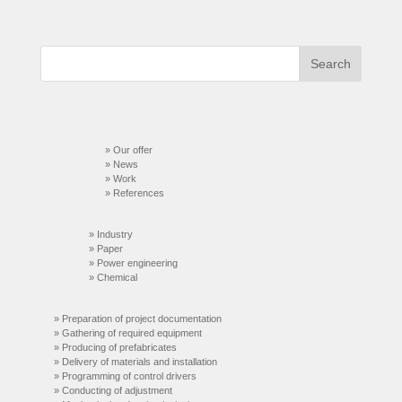
» Our offer
» News
» Work
»
References
» Industry
»
Paper
»
Power engineering
» C
hemical
» Preparation of project documentation
» Gathering of required equipment
» Producing of prefabricates
» Delivery of materials and installation
» Programming of control drivers
» Conducting of adjustment