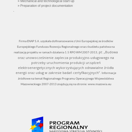
» Mechanical and technological start-up
» Preparation of project documentation
.
.
Firma ENAP S.A. uzyskała dofinansowanie z Unii Europejskiej ze środków
Europejskiego Funduszu Rozwoju Regionalnego oraz z budżetu państwa na
pt: „Budowa
realizację projektu w ramach działania 1.5 RPO WM 2007-2013,
oraz unowocześnienie zaplecza produkcyjno-usługowego na
potrzeby uruchomienia produkcji urządzeń
elektroenergetycznych wykorzystujących odnawialne źródła
energii oraz usług w zakresie badań certyfikacyjnych”.
Informacje
źródłowe na temat Regionalnego Programu Operacyjnego Województwa
Mazowieckiego 2007-2013 znajdują się na stronie: www.mazowia.eu