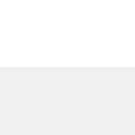
..
..
..