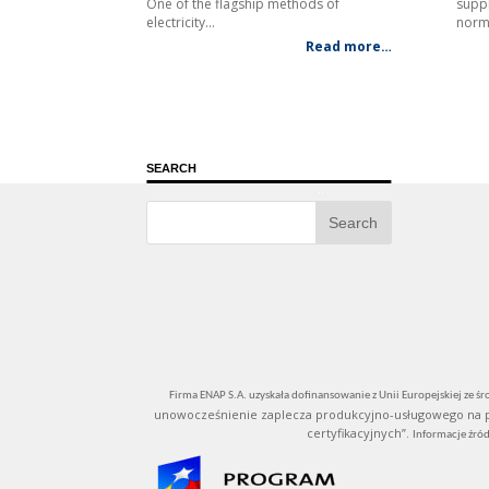
supp
One of the flagship methods of
norm
electricity…
Read more…
.
SEARCH
NA
..
Firma ENAP S.A. uzyskała dofinansowanie z Unii Europejskiej ze
unowocześnienie zaplecza produkcyjno-usługowego na po
certyfikacyjnych”.
Informacje źró