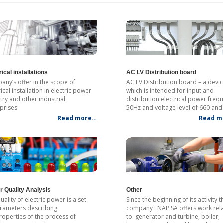
rical installations
AC LV Distribution board
ny’s offer in the scope of
AC LV Distribution board –
a devic
rical installation in electric power
which
is intended for input and
try and other industrial
distribution electrical power freq
prises
50Hz and voltage level of 660 an
Read more…
Read m
 Quality Analysis
Other
uality of
electric power
is a set
Since the beginning of its activity t
rameters describing
company ENAP SA offers work rel
operties of the process of
to: generator and turbine, boiler,