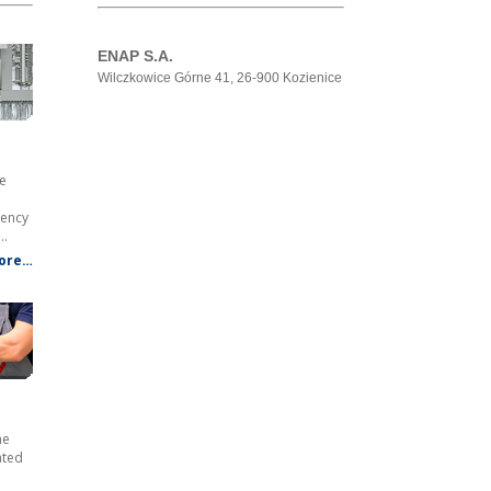
ENAP S.A.
Wilczkowice Górne 41, 26-900 Kozienice
e
uency
d…
ore…
he
ated