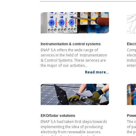
Elect
Instrumentation & control systems
Compa
ENAP S.A offers the wide range of
elect
services in the field of Instrumentation
indus
& Control Systems. These services are
enter
the major of our activities…
Read more…
Power
EKO/Solar solutions
The q
ENAP S.A had taken first steps towards
of
pa
implementing the idea of producing
the
pr
electricity from renewable sources.