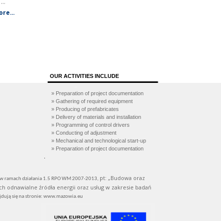
s
…
ore…
OUR ACTIVITIES INCLUDE
..
» Preparation of project documentation
» Gathering of required equipment
» Producing of prefabricates
» Delivery of materials and installation
» Programming of control drivers
» Conducting of adjustment
» Mechanical and technological start-up
» Preparation of project documentation
.
pt: „Budowa oraz
tu w ramach działania 1.5 RPO WM 2007-2013,
 odnawialne źródła energii oraz usług w zakresie badań
ują się na stronie: www.mazowia.eu