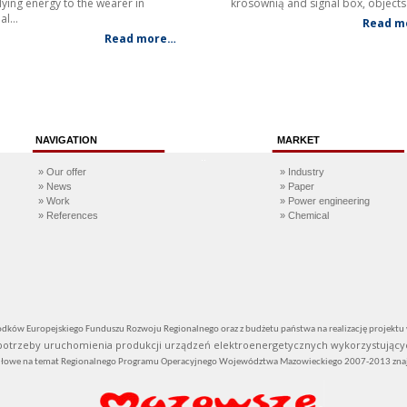
lying energy to
the wearer in
krosownią and signal box, object
al
…
Read m
Read more…
VIGATION
MARKET
..
» Our offer
» Industry
» News
»
Paper
» Work
»
Power engineering
»
References
» C
hemical
.
 środków Europejskiego Funduszu Rozwoju Regionalnego oraz z budżetu państwa na realizację projek
trzeby uruchomienia produkcji urządzeń elektroenergetycznych wykorzystujących
dłowe na temat Regionalnego Programu Operacyjnego Województwa Mazowieckiego 2007-2013 znajd