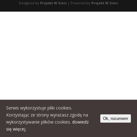
Designed by
Projekt W Sieci
| Powered by
Projekt W Sieci
Serwis wykorzystuje pliki cookies.
Korzystając ze strony wyrażasz zgodę na
Ok, rozumiem
wykorzystywanie plików cookies.
dowiedz
się więcej.