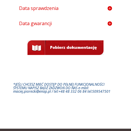
Data sprawdzenia
Data gwarancji
*JEŚLI CHCESZ MIEĆ DOSTĘP DO PEŁNEJ FUNKCJONALNOŚCI
SYSTEMU NAPISZ BĄDŹ ZADZWOŃ DO NAS e-mail:
maciej.piorecki@enap.pl / tel:+48 48 332 06 84 tel:509547501