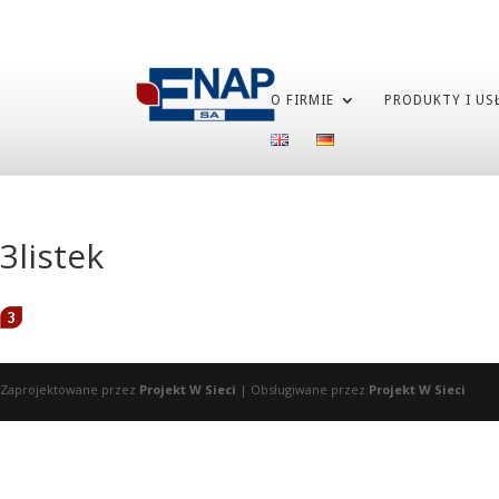
O FIRMIE
PRODUKTY I US
3listek
Zaprojektowane przez
Projekt W Sieci
| Obsługiwane przez
Projekt W Sieci